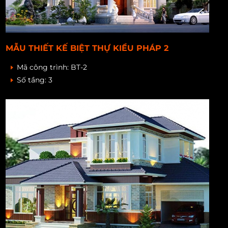
MẪU THIẾT KẾ BIỆT THỰ KIỂU PHÁP 2
Mã công trình:
BT-2
Số tầng:
3