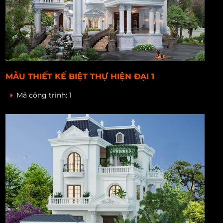
MẪU THIẾT KẾ BIỆT THỰ HIỆN ĐẠI 1
Mã công trình:
1