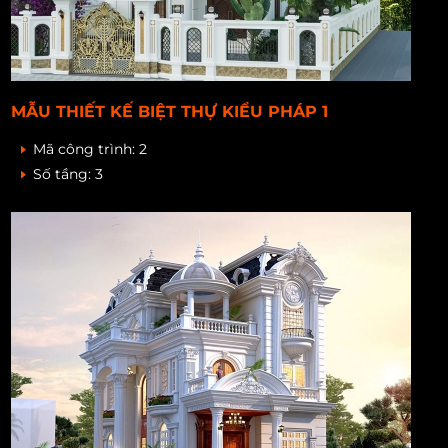
MẪU THIẾT KẾ BIỆT THỰ KIỂU PHÁP 1
Mã công trình:
2
Số tầng:
3